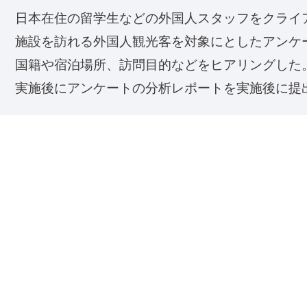
日本在住の留学生などの外国人スタッフをクライ
施設を訪れる外国人観光客を対象にとしたアンケー
052-339-3601
国籍や宿泊場所、訪問目的などをヒアリングした
お問い合わせはこちら
実施後にアンケートの分析レポートを実施後に提
【結果】
国籍や宿泊先などの基本的な情報から

「どういった目的で訪問したのか」や「どの時間帯
などの細かい情報までアンケート調査によって明ら
今後のインバウンドプロモーションを実施する上で