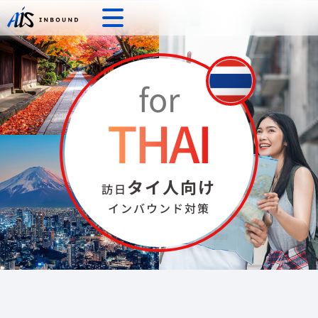
for
THAI
タイ⼈向け
訪⽇
インバウンド対策