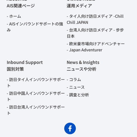
AIS関連ページ
運用メディア
ホーム
タイ人向け訪日メディア -Chill
Chill JAPAN
AISインバウンドサポートの強
み
台湾人向け訪日メディア - 步步
日本
欧米豪市場向けアドベンチャー
- Japan Adventurer
Inbound Support
News & Insights
国別対策
二ュースや分析
訪日タイ人インバウンドサポー
コラム
ト
ニュース
訪日中国人インバウンドサポー
調査と分析
ト
訪日台湾人インバウンドサポー
ト