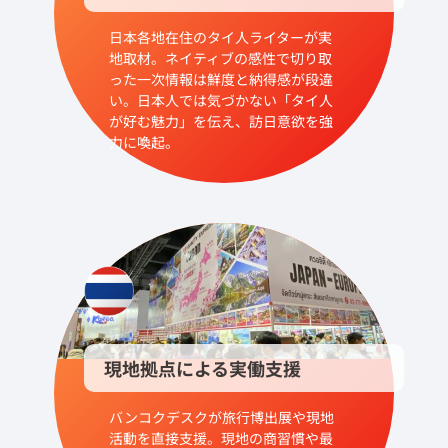
日本各地在住のタイ人ライターが実
地取材。ネイティブの感性で切り取
った一次情報は鮮度と納得感が段違
い。日本人では気づかない「タイ人
が好む魅力」を伝え、訪日意欲を強
力に喚起。
現地拠点による実働支援
バンコクデスクが旅行博出展や現地
活動を直接支援。現地の商習慣や最