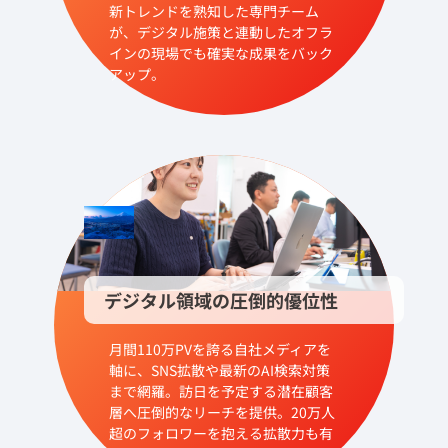
新トレンドを熟知した専門チーム
が、デジタル施策と連動したオフラ
インの現場でも確実な成果をバック
アップ。
デジタル領域の圧倒的優位性
月間110万PVを誇る自社メディアを
軸に、SNS拡散や最新のAI検索対策
まで網羅。訪日を予定する潜在顧客
層へ圧倒的なリーチを提供。20万人
超のフォロワーを抱える拡散力も有