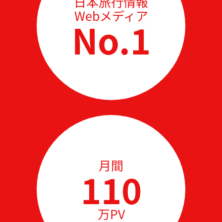
⽇本旅⾏情報
Webメディア
No.1
⽉間
110
万PV