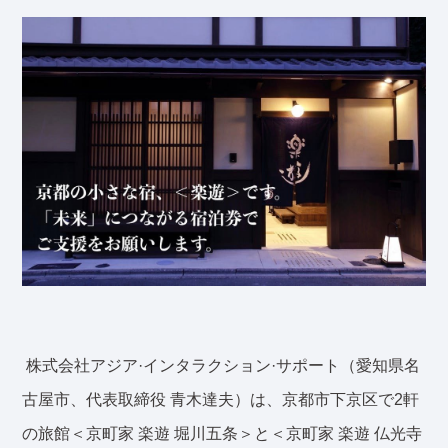
株式会社アジア·インタラクション·サポート（愛知県名
古屋市、代表取締役 青木達夫）は、京都市下京区で2軒
の旅館＜京町家 楽遊 堀川五条＞と＜京町家 楽遊 仏光寺